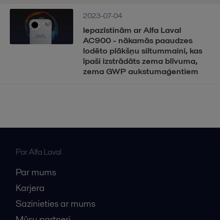
2023-07-04
Iepazīstinām ar Alfa Laval
AC900 - nākamās paaudzes
lodēto plākšņu siltummaini, kas
īpaši izstrādāts zema blīvuma,
zema GWP aukstumaģentiem
Par Alfa Laval
Par mums
Karjera
Sazinieties ar mums
Mūsu partneri