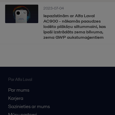
2023-07-04
Iepazīstinām ar Alfa Laval
AC900 - nākamās paaudzes
lodēto plākšņu siltummaini, kas
īpaši izstrādāts zema blīvuma,
zema GWP aukstumaģentiem
Par Alfa Laval
Par mums
Karjera
Sazinieties ar mums
Mūsu partneri