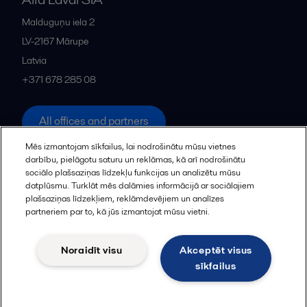
Malduguņu iela 2
LV-2167
Mārupe
Latvia
+371 678 285 08
All offices and partners
Mēs izmantojam sīkfailus, lai nodrošinātu mūsu vietnes
darbību, pielāgotu saturu un reklāmas, kā arī nodrošinātu
sociālo plašsaziņas līdzekļu funkcijas un analizētu mūsu
Cookies policy
Legal terms and conditions
datplūsmu. Turklāt mēs dalāmies informācijā ar sociālajiem
plašsaziņas līdzekļiem, reklāmdevējiem un analīzes
Sekot
partneriem par to, kā jūs izmantojat mūsu vietni.
© 2015-2026, ALFA LAVAL
Noraidīt visu
Akceptēt visus
sīkfailus