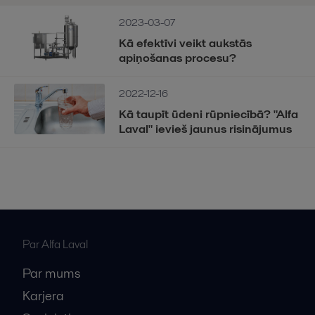
2023-03-07
Kā efektīvi veikt aukstās
apiņošanas procesu?
2022-12-16
Kā taupīt ūdeni rūpniecībā? "Alfa
Laval" ievieš jaunus risinājumus
Par Alfa Laval
Par mums
Karjera