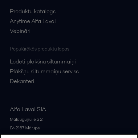
Produktu katalogs
Anytime Alfa Laval
Vebināri
Populārākās produktu lapas
Lodēti plākšņu siltummaiņi
Plākšņu siltummaiņu serviss
Dekanteri
Alfa Laval SIA
Malduguņu iela 2
LV-2167
Mārupe
Latvia