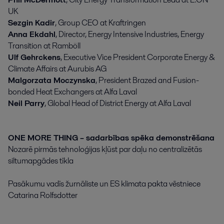
UK
Sezgin Kadir
, Group CEO at Kraftringen
Anna Ekdahl
, Director, Energy Intensive Industries, Energy
Transition at Ramböll
Ulf Gehrckens
, Executive Vice President Corporate Energy &
Climate Affairs at Aurubis AG
Malgorzata Moczynska
, President Brazed and Fusion-
bonded Heat Exchangers at Alfa Laval
Neil Parry
, Global Head of District Energy at Alfa Laval
ONE MORE THING – sadarbības spēka demonstrēšana
Nozarē pirmās tehnoloģijas kļūst par daļu no centralizētās
siltumapgādes tīkla
Pasākumu vadīs žurnāliste un ES klimata pakta vēstniece
Catarina Rolfsdotter