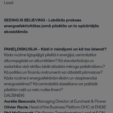
Laval
SEEING IS BELIEVING - Labākās prakses
energoefektivitātes jomā pilsētās un to apkārtējās
ekosistēmās
PANEĻDISKUSIJA - Kādi ir risinājumi un kā tos īstenot?
Kāda nozīme ilgtspējīgā pilsētā ir enerģijai, centralizētai
siltumapgādei un siltumtīkliem? Kā standartizācija un
sadarbība visā vērtību ķēdē atbalsta mēroga palielināšanu?
Kā politika un finanšu instrumenti var atbalstīt pārmaiņas?
Kāda nozīme ir energoefektīvām ēkām un visaptverošai
energosistēmai? Kā centralizētā dzesēšana var palīdzēt
pilsētām ceļā uz neto nulles līmeni?
DALĪBNIEKI
Aurélie Beauvais
, Managing Director at Euroheat & Power
Olivier Racle
, Head of the Business Platform DHC at ENGIE
Phil McDermott
, City Energy Transformation Lead at E.ON