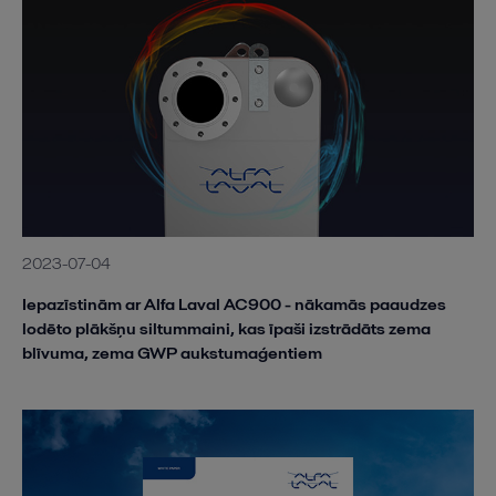
2023-07-04
Iepazīstinām ar Alfa Laval AC900 - nākamās paaudzes
lodēto plākšņu siltummaini, kas īpaši izstrādāts zema
blīvuma, zema GWP aukstumaģentiem