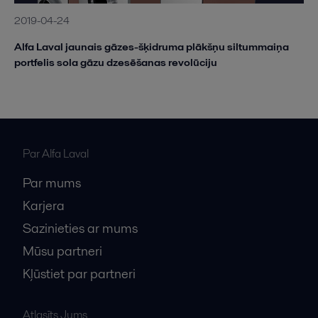
2019-04-24
Alfa Laval jaunais gāzes-šķidruma plākšņu siltummaiņa
portfelis sola gāzu dzesēšanas revolūciju
Par Alfa Laval
Par mums
Karjera
Sazinieties ar mums
Mūsu partneri
Kļūstiet par partneri
Atlasīts Jums