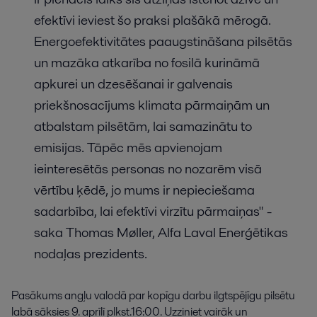
efektīvi ieviest šo praksi plašākā mērogā.
Energoefektivitātes paaugstināšana pilsētās
un mazāka atkarība no fosilā kurināmā
apkurei un dzesēšanai ir galvenais
priekšnosacījums klimata pārmaiņām un
atbalstam pilsētām, lai samazinātu to
emisijas. Tāpēc mēs apvienojam
ieinteresētās personas no nozarēm visā
vērtību ķēdē, jo mums ir nepieciešama
sadarbība, lai efektīvi virzītu pārmaiņas" -
saka Thomas Møller, Alfa Laval Enerģētikas
nodaļas prezidents.
Pasākums angļu valodā par kopīgu darbu ilgtspējīgu pilsētu
labā sāksies 9. aprīlī plkst.16:00. Uzziniet vairāk un