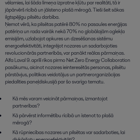
vēlamies, lai šāda līmeņa izpratne kļūtu par realitāti, tā ir
jāpārvērš rīcībā un jāīsteno plašā mērogā. Tieši šeit sākas
ilgtspējīgu pilsētu darbība.
Ņemot vērā, ka pilsētas patērē 80% no pasaules enerģijas
patēriņa un rada vairāk nekā 70% no globālajām oglekļa
emisijām, uzlabojot apkures un dzesēšanas sistēmu
energoefektivitāti, integrējot nozares un sadarbojoties
revolucionārās partnerībās, var panākt reālas pārmaiņas.
Alfa Laval 9. aprīlī rīkos pirmo Net Zero Energy Collaboration
pasākumu, aicinot nozares ieinteresētās personas, pilsētu
pārstāvjus, politikas veidotājus un partnerorganizācijas
piedalīties paneļdiskusijā par šo svarīgo tematu.
Kā mēs varam veicināt pārmaiņas, izmantojot
partnerības?
Kā pārvērst informētību rīcībā un īstenot to plašā
mērogā?
Kā rūpniecības nozares un pilsētas var sadarboties, lai
divkāršotu energoefektivitāti?