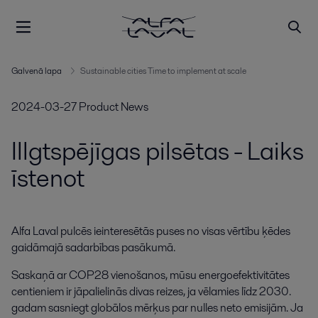
Galvenā lapa
Sustainable cities Time to implement at scale
2024-03-27
Product News
Illgtspējīgas pilsētas - Laiks
īstenot
Alfa Laval pulcēs ieinteresētās puses no visas vērtību ķēdes 
gaidāmajā sadarbības pasākumā.
Saskaņā ar COP28 vienošanos, mūsu energoefektivitātes
centieniem ir jāpalielinās divas reizes, ja vēlamies līdz 2030.
gadam sasniegt globālos mērķus par nulles neto emisijām. Ja