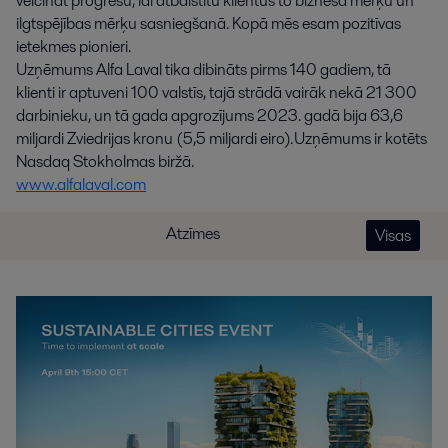
veicināt progresu, lai atbalstītu klientus to biznesa mērķu un
ilgtspējības mērķu sasniegšanā. Kopā mēs esam pozitīvas
ietekmes pionieri.
Uzņēmums Alfa Laval tika dibināts pirms 140 gadiem, tā
klienti ir aptuveni 100 valstīs, tajā strādā vairāk nekā 21 300
darbinieku, un tā gada apgrozījums 2023. gadā bija 63,6
miljardi Zviedrijas kronu (5,5 miljardi eiro). Uzņēmums ir kotēts
Nasdaq Stokholmas biržā.
www.alfalaval.com
Atzīmes
Visas