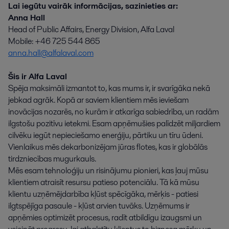
Lai iegūtu vairāk informācijas, sazinieties ar:
Anna Hall
Head of Public Affairs, Energy Division, Alfa Laval
Mobile: +46 725 544 865
anna.hall@alfalaval.com
Šis ir Alfa Laval
Spēja maksimāli izmantot to, kas mums ir, ir svarīgāka nekā
jebkad agrāk. Kopā ar saviem klientiem mēs ieviešam
inovācijas nozarēs, no kurām ir atkarīga sabiedrība, un radām
ilgstošu pozitīvu ietekmi. Esam apņēmušies palīdzēt miljardiem
cilvēku iegūt nepieciešamo enerģiju, pārtiku un tīru ūdeni.
Vienlaikus mēs dekarbonizējam jūras flotes, kas ir globālās
tirdzniecības mugurkauls.
Mēs esam tehnoloģiju un risinājumu pionieri, kas ļauj mūsu
klientiem atraisīt resursu patieso potenciālu. Tā kā mūsu
klientu uzņēmējdarbība kļūst spēcīgāka, mērķis - patiesi
ilgtspējīga pasaule - kļūst arvien tuvāks. Uzņēmums ir
apņēmies optimizēt procesus, radīt atbildīgu izaugsmi un