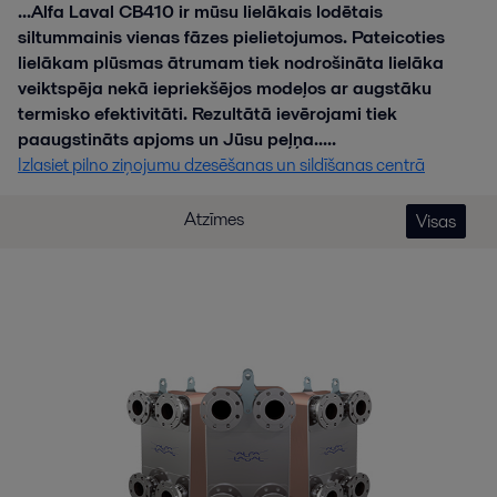
...Alfa Laval CB410 ir mūsu lielākais lodētais
siltummainis vienas fāzes pielietojumos. Pateicoties
lielākam plūsmas ātrumam tiek nodrošināta lielāka
veiktspēja nekā iepriekšējos modeļos ar augstāku
termisko efektivitāti. Rezultātā ievērojami tiek
paaugstināts apjoms un Jūsu peļņa.....
Izlasiet pilno ziņojumu dzesēšanas un sildīšanas centrā
Atzīmes
Visas