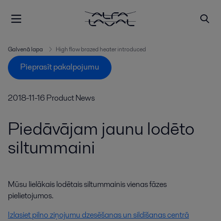
Galvenā lapa
High flow brazed heater introduced
Pieprasīt pakalpojumu
2018-11-16
Product News
Piedāvājam jaunu lodēto
siltummaini
Mūsu lielākais lodētais siltummainis vienas fāzes 
pielietojumos.
Izlasiet pilno ziņojumu dzesēšanas un sildīšanas centrā