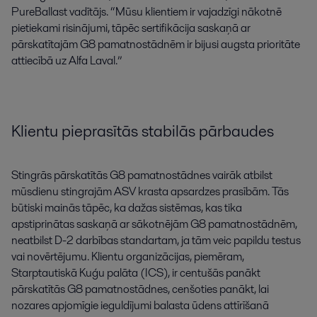
PureBallast
vadītājs
.
“
Mūsu
klientiem
ir
vajadzīgi
nākotnē
pietiekami
risinājumi
,
tāpēc
sertifikācija
saskaņā
ar
pārskatītajām
G8
pamatnostādnēm
ir
bijusi
augsta
prioritāte
attiecībā
uz
Alfa
Laval
.
”
Klientu
pieprasītās
stabilās
pārbaudes
Stingrās
pārskatītās
G8
pamatnostādnes
vairāk
atbilst
mūsdienu
stingrajām
ASV
krasta
apsardzes
prasībām
.
Tās
būtiski
mainās
tāpēc
,
ka
dažas
sistēmas
,
kas
tika
apstiprinātas
saskaņā
ar
sākotnējām
G8
pamatnostādnēm
,
neatbilst
D-2
darbības
standartam
,
ja
tām
veic
papildu
testus
vai
novērtējumu
.
Klientu
organizācijas
,
piemēram
,
Starptautiskā
Kuģu
palāta
(
ICS
)
,
ir
centušās
panākt
pārskatītās
G8
pamatnostādnes
,
cenšoties
panākt
,
lai
nozares
apjomīgie
ieguldījumi
balasta
ūdens
attīrīšanā