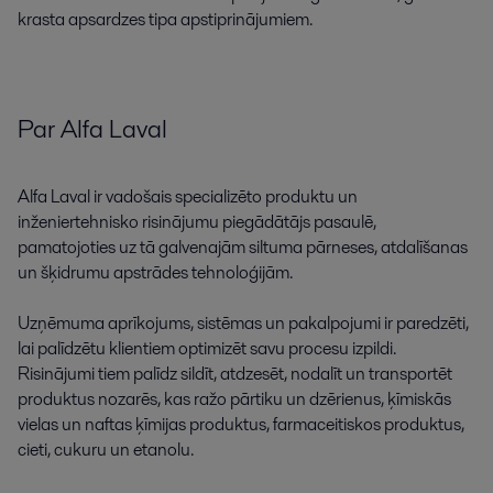
krasta
apsardzes
tipa
apstiprinājumiem
.
Par
Alfa
Laval
Alfa
Laval
ir
vadošais
specializēto
produktu
un
inženiertehnisko
risinājumu
piegādātājs
pasaulē
,
pamatojoties
uz
tā
galvenajām
siltuma
pārneses
,
atdalīšanas
un
šķidrumu
apstrādes
tehnoloģijām
.
Uzņēmuma
aprīkojums
,
sistēmas
un
pakalpojumi
ir
paredzēti
,
lai
palīdzētu
klientiem
optimizēt
savu
procesu
izpildi
.
Risinājumi
tiem
palīdz
sildīt
,
atdzesēt
,
nodalīt
un
transportēt
produktus
nozarēs
,
kas
ražo
pārtiku
un
dzērienus
,
ķīmiskās
vielas
un
naftas
ķīmijas
produktus
,
farmaceitiskos
produktus
,
cieti
,
cukuru
un
etanolu
.