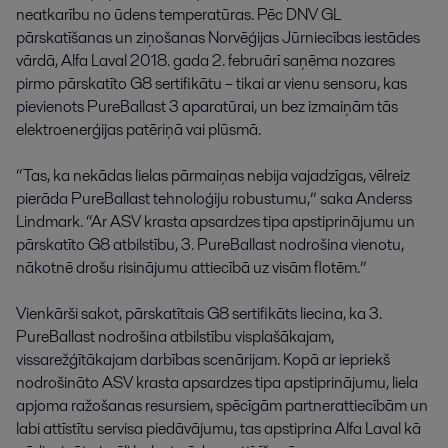
neatkarību
no
ūdens
temperatūras
.
Pēc
DNV
GL
pārskatīšanas
un
ziņošanas
Norvēģijas
Jūrniecības
iestādes
vārdā
,
Alfa
Laval
2018
.
gada
2
.
februārī
saņēma
nozares
pirmo
pārskatīto
G8
sertifikātu
–
tikai
ar
vienu
sensoru
,
kas
pievienots
PureBallast
3
aparatūrai
,
un
bez
izmaiņām
tās
elektroenerģijas
patēriņā
vai
plūsmā
.
“
Tas
,
ka
nekādas
lielas
pārmaiņas
nebija
vajadzīgas
,
vēlreiz
pierāda
PureBallast
tehnoloģiju
robustumu
,
”
saka
Anderss
Lindmark
.
“
Ar
ASV
krasta
apsardzes
tipa
apstiprinājumu
un
pārskatīto
G8
atbilstību
,
3
.
PureBallast
nodrošina
vienotu
,
nākotnē
drošu
risinājumu
attiecībā
uz
visām
flotēm
.
”
Vienkārši
sakot
,
pārskatītais
G8
sertifikāts
liecina
,
ka
3
.
PureBallast
nodrošina
atbilstību
visplašākajam
,
vissarežģītākajam
darbības
scenārijam
.
Kopā
ar
iepriekš
nodrošināto
ASV
krasta
apsardzes
tipa
apstiprinājumu
,
liela
apjoma
ražošanas
resursiem
,
spēcīgām
partnerattiecībām
un
labi
attīstītu
servisa
piedāvājumu
,
tas
apstiprina
Alfa
Laval
kā