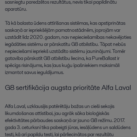
sasniegtu
paredzētos
rezultātus
,
nevis
tikai
papildinātu
aparatūru
.
Tā
kā
balasta
ūdens
attīrīšanas
sistēmas
,
kas
apstiprinātas
saskaņā
ar
iepriekšējām
pamatnostādnēm
,
joprojām
var
uzstādīt
līdz
2020
.
gadam
,
nav
nepieciešamības
nekavējoties
iegādāties
sistēmu
ar
pārskatītu
G8
atbilstību
.
Tāpat
nebūs
nepieciešami
iepriekš
uzstādīto
sistēmu
jauninājumi
.
Tomēr
gatavība
pārskatīt
G8
atbilstību
liecina
,
ka
PureBallast
ir
spēcīgs
risinājums
,
kas
ļaus
kuģu
īpašniekiem
maksimāli
izmantot
savus
ieguldījumus
.
G8
sertifikācija
augsta
prioritāte
Alfa
Laval
Alfa
Laval
,
uzklausījis
patērētāju
bažas
un
cieši
sekojis
likumdošanas
attīstībai
,
jau
agrāk
sāka
bioloģiskās
efektivitātes
pārbaudes
saskaņā
ar
jauno
G8
režīmu
.
2017
.
gada
3
.
ceturksnī
tika
pabeigti
jūras
,
iesāļūdens
un
saldūdens
testi
,
kā
arī
papildu
testi
,
lai
pārliecinātos
par
rezultātu