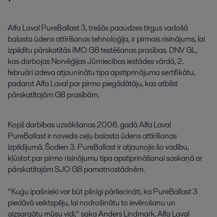
Alfa Laval PureBallast 3, trešās paaudzes tirgus vadošā 
balasta ūdens attīrīšanas tehnoloģija, ir pirmais risinājums, lai 
izpildītu pārskatītās IMO G8 testēšanas prasības. DNV GL, 
kas darbojas Norvēģijas Jūrniecības iestādes vārdā, 2. 
februārī izdeva atjauninātu tipa apstiprinājuma sertifikātu, 
padarot Alfa Laval par pirmo piegādātāju, kas atbilst 
pārskatītajām G8 prasībām.
Kopš
darbības
uzsākšanas
2006
.
gadā
Alfa
Laval
PureBallast
ir
novedis
ceļu
balasta
ūdens
attīrīšanas
izpildījumā
.
Šodien
3
.
PureBallast
ir
atjaunojis
šo
vadību
,
kļūstot
par
pirmo
risinājumu
tipa
apstiprināšanai
saskaņā
ar
pārskatītajām
SJO
G8
pamatnostādnēm
.
“
Kuģu
īpašnieki
var
būt
pilnīgi
pārliecināti
,
ka
PureBallast
3
piedāvā
veiktspēju
,
lai
nodrošinātu
to
ievērošanu
un
aizsargātu
mūsu
vidi
,
”
saka
Anders
Lindmark
,
Alfa
Laval