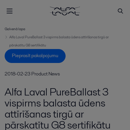
Galvenā lapa
Alfa Laval PureBallast 3 vispirms balasta ūdens attīrīšanas tirgū ar
pārskatītu G8 sertifikātu
Pieprasīt pakalpojumu
2018-02-23
Product News
Alfa Laval PureBallast 3
vispirms balasta ūdens
attīrīšanas tirgū ar
pārskatītu G8 sertifikātu