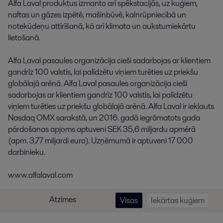
Alfa
Laval
produktus
izmanto
arī
spēkstacijās
,
uz
kuģiem
,
naftas
un
gāzes
izpētē
,
mašīnbūvē
,
kalnrūpniecībā
un
notekūdeņu
attīrīšanā
,
kā
arī
klimata
un
aukstumiekārtu
lietošanā
.
Alfa
Laval
pasaules
organizācija
cieši
sadarbojas
ar
klientiem
gandrīz
100
valstīs
,
lai
palīdzētu
viņiem
turēties
uz
priekšu
globālajā
arēnā
.
Alfa
Laval
pasaules
organizācija
cieši
sadarbojas
ar
klientiem
gandrīz
100
valstīs
,
lai
palīdzētu
viņiem
turēties
uz
priekšu
globālajā
arēnā
.
Alfa
Laval
ir
iekļauts
Nasdaq
OMX
sarakstā
,
un
2016
.
gadā
iegrāmatots
gada
pārdošanas
apjoms
aptuveni
SEK
35,6
miljardu
apmērā
(
apm.
3,77
miljardi
euro
)
.
Uzņēmumā
ir
aptuveni
17
000
darbinieku
.
www.alfalaval.com
Atzīmes
Visas
Iekārtas kuģiem