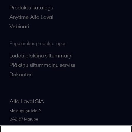
Produktu katalogs
Anytime Alfa Laval
Vebināri
Populārākās produktu lapas
Lodēti plākšņu siltummaiņi
Plākšņu siltummaiņu serviss
Dekanteri
Alfa Laval SIA
Malduguņu iela 2
LV-2167
Mārupe
Latvia