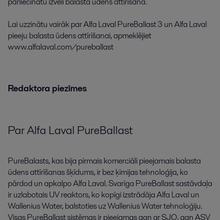
pārliecinātu
izvēli
balasta
ūdens
attīrīšanā
.
Lai
uzzinātu
vairāk
par
Alfa
Laval
PureBallast
3
un
Alfa
Laval
pieeju
balasta
ūdens
attīrīšanai
,
apmeklējiet
www.alfalaval.com/pureballast
Redaktora
piezīmes
Par
Alfa
Laval
PureBallast
PureBalasts
,
kas
bija
pirmais
komerciāli
pieejamais
balasta
ūdens
attīrīšanas
šķīdums
,
ir
bez ķīmijas
tehnoloģija
,
ko
pārdod
un
apkalpo
Alfa
Laval
.
Svarīga
PureBallast
sastāvdaļa
ir
uzlabotais
UV
reaktors
,
ko
kopīgi
izstrādāja
Alfa
Laval
un
Wallenius
Water
,
balstoties
uz
Wallenius
Water
tehnoloģiju
.
Visas
PureBallast
sistēmas
ir
pieejamas
gan
ar
SJO
,
gan
ASV