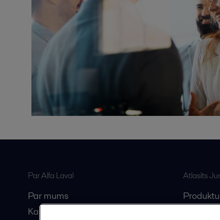
Par Alfa Laval
Atlasīts J
Par mums
Produktu
Karjera
Anytime A