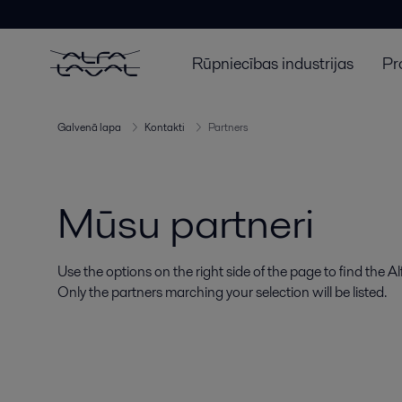
Rūpniecības industrijas
Pr
Galvenā lapa
Kontakti
Partners
Mūsu partneri
Use the options on the right side of the page to find the A
Only the partners marching your selection will be listed.