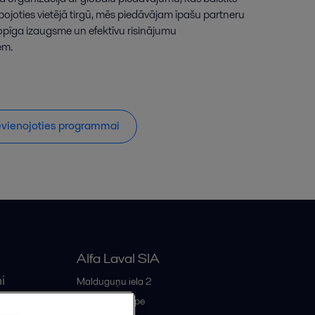
rbojoties vietējā tirgū, mēs piedāvājam īpašu partneru
opīga izaugsme un efektīvu risinājumu
em.
pievienojoties programmai
Alfa Laval SIA
i
Malduguņu iela 2
iss
LV-2167
Mārupe