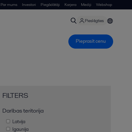
Par mums
Investori
Piegādātāji
Karjera
Mediji
Webshop
Pieslēgties
Pieprasīt cenu
FILTERS
Ξ
Darības teritorija
Latvija
Igaunija