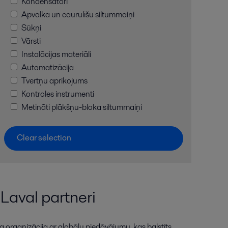
Kondensatori
Apvalka un caurulīšu siltummaiņi
Sūkņi
Vārsti
Instalācijas materiāli
Automatizācija
Tvertņu aprīkojums
Kontroles instrumenti
Metināti plākšņu-bloka siltummaiņi
Clear selection
 Laval partneri
a organizācija ar globālu piedāvājumu, kas balstīts