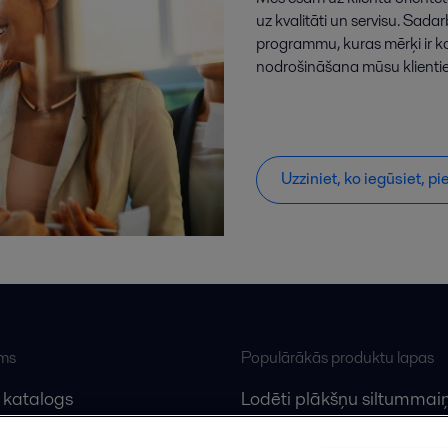
uz kvalitāti un servisu. Sada
programmu, kuras mērķi ir k
nodrošināšana mūsu klienti
Uzziniet, ko iegūsiet, 
ums
Populārākās produktu lapas
 katalogs
Lodēti plākšņu siltummaiņ
lfa Laval
Plākšņu siltummaiņu serv